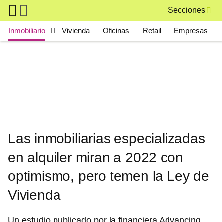
Skip to main content
Secciones
Main navigation
Inmobiliario
Vivienda
Oficinas
Retail
Empresas
Las inmobiliarias especializadas
en alquiler miran a 2022 con
optimismo, pero temen la Ley de
Vivienda
Un estudio publicado por la financiera Advancing