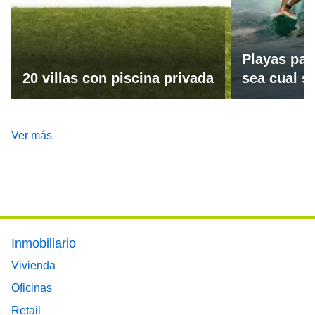
Playas par
20 villas con piscina privada
sea cual se
Ver más
Footer main menu
Inmobiliario
Vivienda
Oficinas
Retail