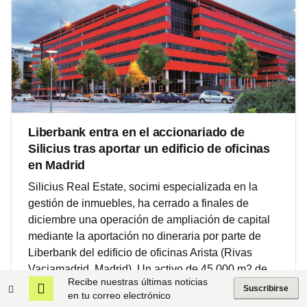
Liberbank entra en el accionariado de
Silicius tras aportar un edificio de oficinas
en Madrid
Silicius Real Estate, socimi especializada en la
gestión de inmuebles, ha cerrado a finales de
diciembre una operación de ampliación de capital
mediante la aportación no dineraria por parte de
Liberbank del edificio de oficinas Arista (Rivas
Vaciamadrid, Madrid). Un activo de 45.000 m2 de
Recibe nuestras últimas noticias
superficie y 1.200 plazas de parking.
Suscribirse
en tu correo electrónico
04/01/2021
Oficinas