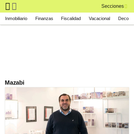
Skip to main content
Secciones
Main navigation
Inmobiliario
Finanzas
Fiscalidad
Vacacional
Deco
Mazabi