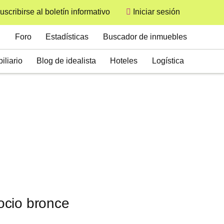
uscribirse al boletín informativo
Iniciar sesión
User
Secondary
Foro
Estadísticas
Buscador de inmuebles
iliario
Blog de idealista
Hoteles
Logística
ocio bronce