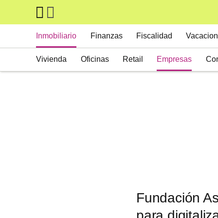
Skip to main content
Main navigation
Inmobiliario
Finanzas
Fiscalidad
Vacacion
Vivienda
Oficinas
Retail
Empresas
Con
Suelos
Activos alternativos
Fundación As
para digitaliz