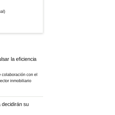
al)
ar la eficiencia
 colaboración con el
ector inmobiliario
ún han informado
 decidirán su