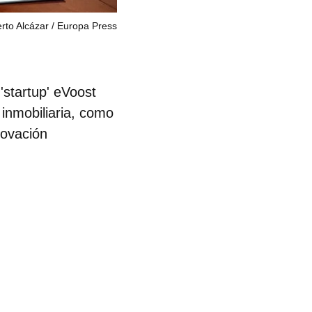
rto Alcázar
Europa Press
'startup'
eVoost
n inmobiliaria, como
novación