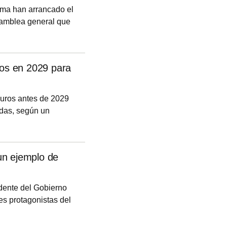
ima han arrancado el
samblea general que
ros en 2029 para
euros antes de 2029
ndas, según un
te esfuerzo inversor
liviar la presión del
a creciente y la
un ejemplo de
idente del Gobierno
es protagonistas del
rolina Roca, que ha
o ejemplo de que los