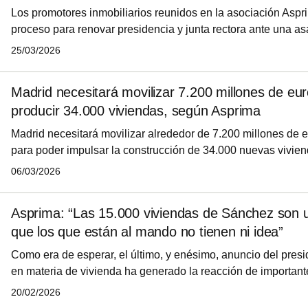
Los promotores inmobiliarios reunidos en la asociación Aspr
proceso para renovar presidencia y junta rectora ante una a
se celebrará el 29 de abril.
25/03/2026
Madrid necesitará movilizar 7.200 millones de eu
producir 34.000 viviendas, según Asprima
Madrid necesitará movilizar alrededor de 7.200 millones de 
para poder impulsar la construcción de 34.000 nuevas vivie
estudio del sector inmobiliario. El informe advierte de que es
06/03/2026
será clave para aumentar la oferta residencial en la región y a
mercado, marcada por un fuerte desequilibrio entre la demand
Asprima: “Las 15.000 viviendas de Sánchez son 
escasez de vivienda disponible
que los que están al mando no tienen ni idea”
Como era de esperar, el último, y enésimo, anuncio del pres
en materia de vivienda ha generado la reacción de important
sector inmobiliario, entre ellos la presidenta de Asprima, Ca
20/02/2026
asegurado que las 15.000 viviendas prometidas son un “clar