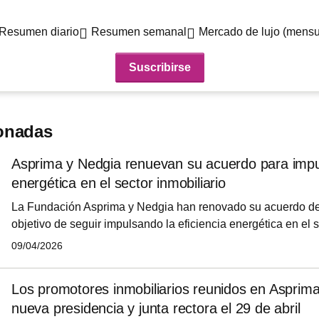
Resumen diario
Resumen semanal
Mercado de lujo (mensu
ionadas
Asprima y Nedgia renuevan su acuerdo para impuls
energética en el sector inmobiliario
La Fundación Asprima y Nedgia han renovado su acuerdo de
objetivo de seguir impulsando la eficiencia energética en el s
mediante el uso del gas natural y los gases renovables, seg
09/04/2026
ambas entidades.
Los promotores inmobiliarios reunidos en Asprima
nueva presidencia y junta rectora el 29 de abril