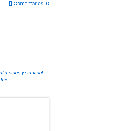
Comentarios: 0
tter diaria y semanal
.
 lujo
.