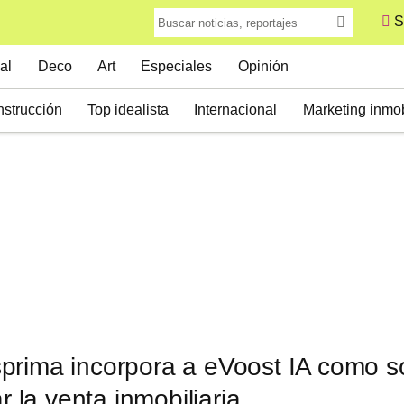
S
al
Deco
Art
Especiales
Opinión
strucción
Top idealista
Internacional
Marketing inmob
prima incorpora a eVoost IA como s
ar la venta inmobiliaria