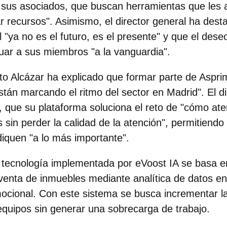
 sus asociados, que buscan
herramientas que les 
ar recursos"
. Asimismo, el director general ha dest
ial "ya no es el futuro, es el presente" y que el dese
tuar a sus miembros "a la vanguardia".
rto Alcázar ha explicado que formar parte de Aspri
tán marcando el ritmo del sector en Madrid". El di
 que su plataforma soluciona el reto de "cómo at
s sin perder la calidad de la atención", permitiend
iquen "a lo más importante".
a tecnología implementada por eVoost IA se basa 
venta de inmuebles mediante analítica de datos en
ocional. Con este sistema se busca incrementar l
equipos sin generar una sobrecarga de trabajo.