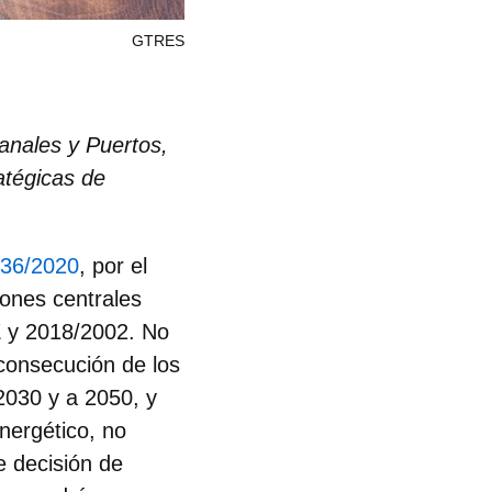
GTRES
nales y Puertos,
atégicas de
736/2020
, por el
iones centrales
E y 2018/2002. No
 consecución de los
2030 y a 2050, y
nergético, no
e decisión de