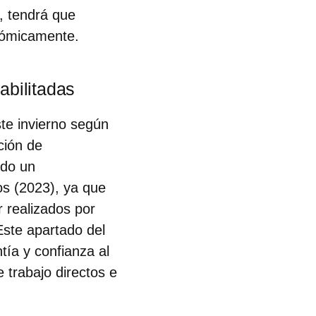
n, tendrá que
onómicamente.
abilitadas
este invierno según
ción de
ndo un
os (2023), ya que
 realizados por
ste apartado del
ía y confianza al
 trabajo directos e