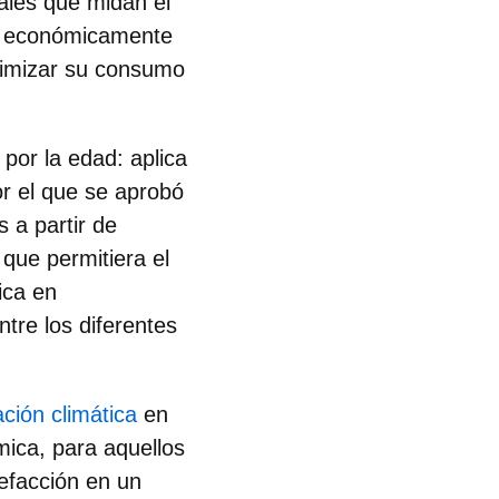
uales que midan el
 y económicamente
timizar su consumo
por la edad
: aplica
or el que se aprobó
 a partir de
 que permitiera el
ica en
ntre los diferentes
ación climática
en
mica, para aquellos
lefacción en un