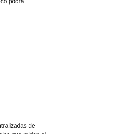
oco podrá
ntralizadas de