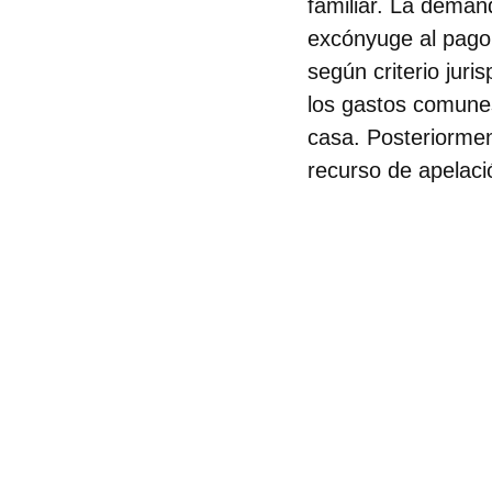
familiar. La deman
excónyuge al pago 
según criterio juri
los gastos comunes
casa. Posteriorment
recurso de apelac