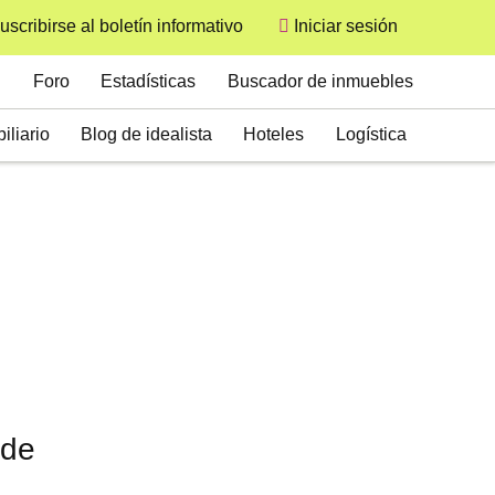
uscribirse al boletín informativo
Iniciar sesión
User
Secondary
Foro
Estadísticas
Buscador de inmuebles
iliario
Blog de idealista
Hoteles
Logística
 de