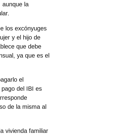
, aunque la
lar.
 de los excónyuges
jer y el hijo de
ablece que debe
nsual, ya que es el
agarlo el
 pago del IBI es
corresponde
so de la misma al
a vivienda familiar