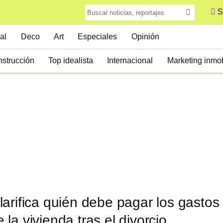
S
al
Deco
Art
Especiales
Opinión
strucción
Top idealista
Internacional
Marketing inmob
arifica quién debe pagar los gastos
la vivienda tras el divorcio