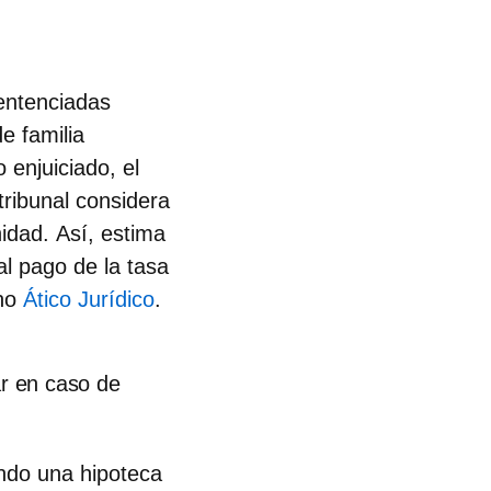
entenciadas
e familia
o enjuiciado,
el
tribunal considera
nidad.
Así, estima
al pago de la tasa
cho
Ático Jurídico
.
ar en caso de
ando una hipoteca