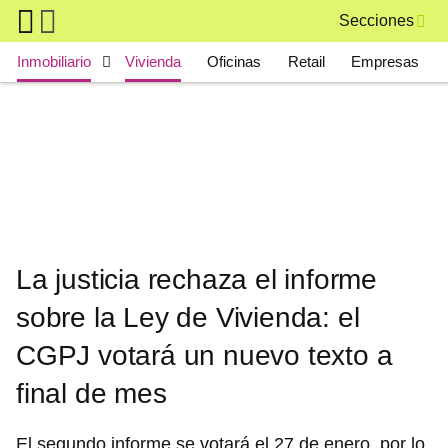
Skip to main content
Secciones
Main navigation
Inmobiliario
Vivienda
Oficinas
Retail
Empresas
La justicia rechaza el informe
sobre la Ley de Vivienda: el
CGPJ votará un nuevo texto a
final de mes
El segundo informe se votará el 27 de enero, por lo