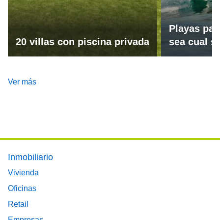
Playas par
20 villas con piscina privada
sea cual se
Ver más
Footer main menu
Inmobiliario
Vivienda
Oficinas
Retail
Empresas