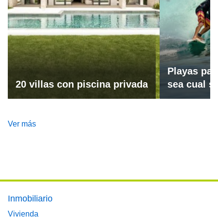
Playas par
20 villas con piscina privada
sea cual se
Ver más
Footer main menu
Inmobiliario
Vivienda