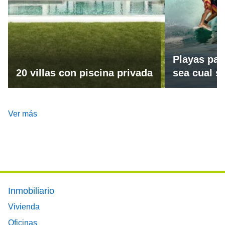
Playas par
20 villas con piscina privada
sea cual se
Ver más
Footer main menu
Inmobiliario
Vivienda
Oficinas