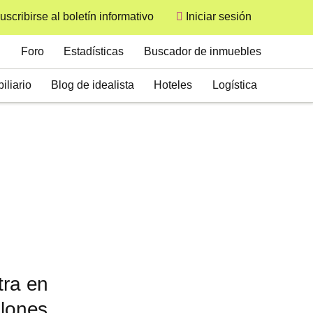
uscribirse al boletín informativo
Iniciar sesión
User
Secondary
Foro
Estadísticas
Buscador de inmuebles
iliario
Blog de idealista
Hoteles
Logística
tra en
llones