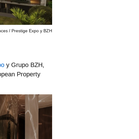
nces
Prestige Expo y BZH
po
y Grupo BZH,
opean Property