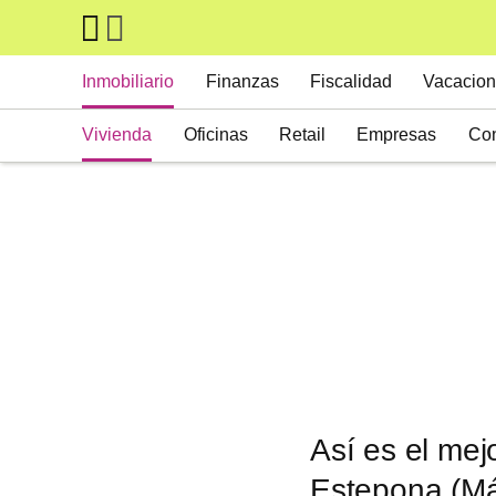
Skip to main content
Main navigation
Inmobiliario
Finanzas
Fiscalidad
Vacacion
Vivienda
Oficinas
Retail
Empresas
Con
Suelos
Activos alternativos
Así es el mej
Estepona (Mál