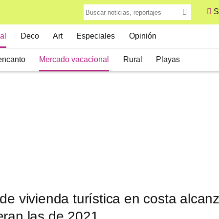
S
al
Deco
Art
Especiales
Opinión
encanto
Mercado vacacional
Rural
Playas
de vivienda turística en costa alca
eran las de 2021