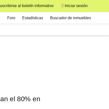
uscribirse al boletín informativo
Iniciar sesión
User
Secondary
Foro
Estadísticas
Buscador de inmuebles
nzan el 80% en