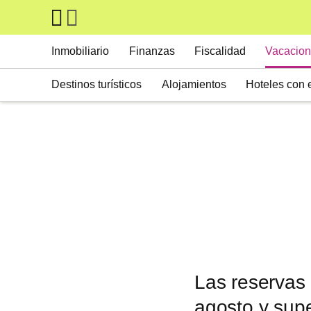
Skip to main content
Main navigation
Inmobiliario
Finanzas
Fiscalidad
Vacacion
Destinos turísticos
Alojamientos
Hoteles con 
Las reservas 
agosto y sup