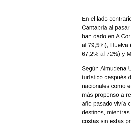
En el lado contrar
Cantabria
al pasar
han dado en A Coru
al 79,5%), Huelva 
67,2% al 72%) y M
Según
Almudena Uc
turístico después d
nacionales como ext
más propenso a res
año pasado vivía co
destinos, mientras
costas sin estas p