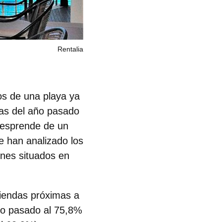
Rentalia
os de una playa ya
has del año pasado
 desprende de un
se han analizado los
ones situados en
viendas próximas a
año pasado al 75,8%