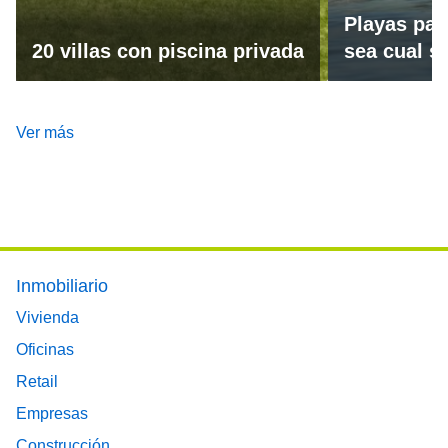
Playas par
20 villas con piscina privada
sea cual se
Ver más
Footer main menu
Inmobiliario
Vivienda
Oficinas
Retail
Empresas
Construcción