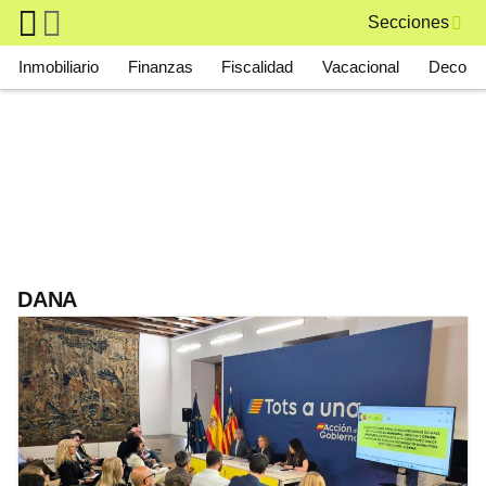
Skip to main content
Secciones
Main navigation
Inmobiliario
Finanzas
Fiscalidad
Vacacional
Deco
DANA