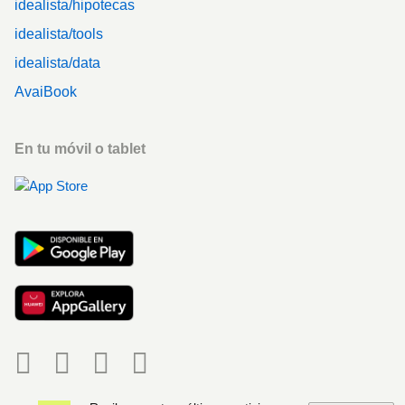
idealista/hipotecas
idealista/tools
idealista/data
AvaiBook
En tu móvil o tablet
Social