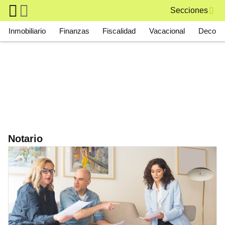
Skip to main content
Secciones
Main navigation
Inmobiliario
Finanzas
Fiscalidad
Vacacional
Deco
Notario