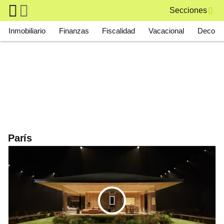
Skip to main content
Secciones
Main navigation
Inmobiliario
Finanzas
Fiscalidad
Vacacional
Deco
París