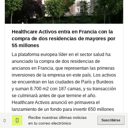
Healthcare Activos entra en Francia con la
compra de dos residencias de mayores por
55 millones
La plataforma europea líder en el sector salud ha
anunciado la compra de dos residencias de
ancianos en Francia, que representan las primeras
inversiones de la empresa en este país. Los activos
se encuentran en las ciudades de París y Burdeos
y suman 8.700 m2 con 187 camas, y su transacción
se culminará antes de que termine el año.
Healthcare Activos anunció en primavera el
lanzamiento de un fondo para invertir 650 millones
de euros en Europa, de los que 55 millones de
Recibe nuestras últimas noticias
Suscribirse
euros han ido a parar a las dos residencias
en tu correo electrónico