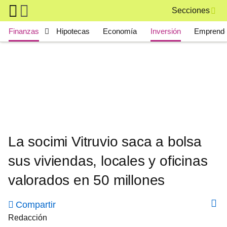
Skip to main content
Secciones
Main navigation
Finanzas
Hipotecas
Economía
Inversión
Emprende
La socimi Vitruvio saca a bolsa
sus viviendas, locales y oficinas
valorados en 50 millones
Compartir
Redacción