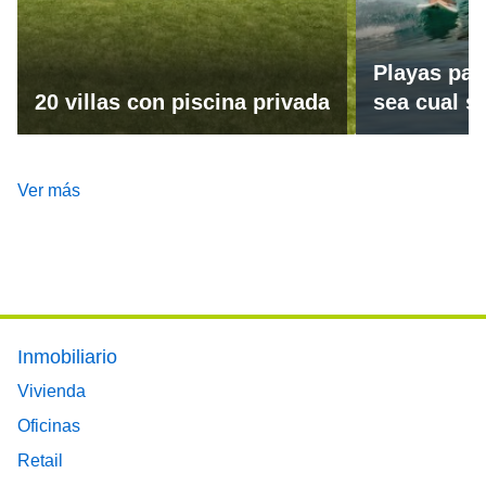
Playas par
20 villas con piscina privada
sea cual se
Ver más
Footer main menu
Inmobiliario
Vivienda
Oficinas
Retail