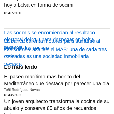
hoy a bolsa en forma de socimi
01/07/2016
Las socimis se encomiendan al resultado
electoral del 26J para despegar en bolsa
La banca calienta motores para sumarse al
boom de las socimis
30/05/2016
Las socimis ‘asaltan’ el MAB: una de cada tres
cotizadas es una sociedad inmobiliaria
28/04/2016
15/03/2016
Lo más leído
El paseo marítimo más bonito del
Mediterráneo que destaca por parecer una ola
Toñi Rodríguez Navas
01/08/2026
Un joven arquitecto transforma la cocina de su
abuelo y conserva 85 años de recuerdos