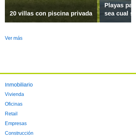
Playas par
20 villas con piscina privada
sea cual se
Ver más
Footer main menu
Inmobiliario
Vivienda
Oficinas
Retail
Empresas
Construcción