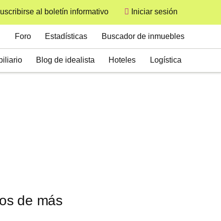
uscribirse al boletín informativo
Iniciar sesión
User
Secondary
Foro
Estadísticas
Buscador de inmuebles
iliario
Blog de idealista
Hoteles
Logística
ros de más