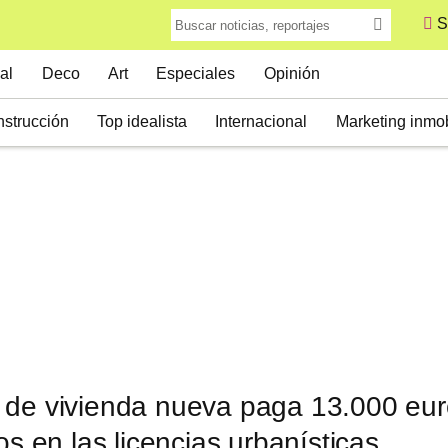
S
al
Deco
Art
Especiales
Opinión
strucción
Top idealista
Internacional
Marketing inmob
 de vivienda nueva paga 13.000 eu
os en las licencias urbanísticas