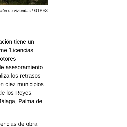
ión de viviendas
GTRES
ación tiene
un
me 'Licencias
motores
de asesoramiento
liza los retrasos
en diez municipios
de los Reyes,
Málaga, Palma de
cencias de obra