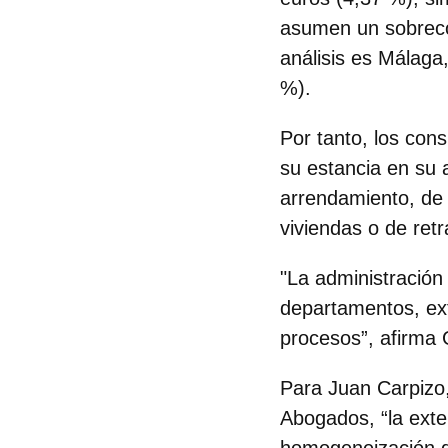
asumen un sobreco
análisis es Málaga
%).
Por tanto,
los cons
su estancia en su a
arrendamiento, de 
viviendas o de ret
"La administración
departamentos, ext
procesos”, afirma
Para
Juan Carpizo
Abogados, “la exten
homogeneización de