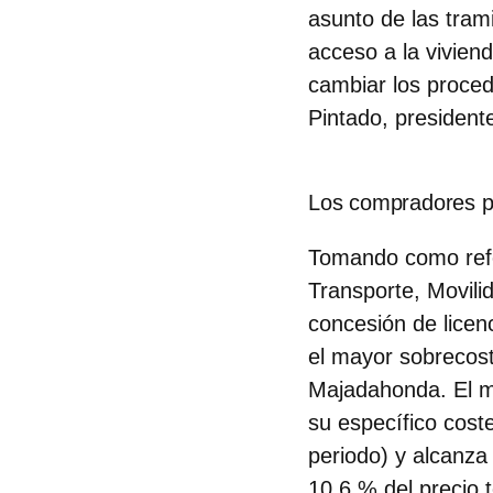
asunto de las tram
acceso a la viviend
cambiar los proced
Pintado, presiden
Los compradores p
Tomando como refer
Transporte, Movil
concesión de licenc
el mayor sobrecos
Majadahonda.
El 
su específico cost
periodo) y alcanza
10,6 % del precio 