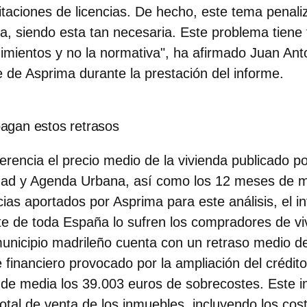
itaciones de licencias. De hecho, este tema penal
a, siendo esta tan necesaria. Este problema tiene f
imientos y no la normativa", ha afirmado
Juan Ant
te de Asprima
durante la prestación del informe.
agan estos retrasos
encia el precio medio de la vivienda publicado por
idad y Agenda Urbana, así como los 12 meses de m
ias aportados por Asprima para este análisis, el i
te de toda España lo sufren los compradores de v
municipio madrileño cuenta con un retraso medio 
e financiero provocado por la ampliación del crédit
 de media los
39.003 euros de sobrecostes. Este 
total de venta de los inmuebles
, incluyendo los cos