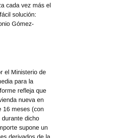
iza cada vez más el
ácil solución:
onio Gómez-
 el Ministerio de
edia para la
nforme refleja que
ivienda nueva en
de 16 meses (con
o durante dicho
importe supone un
tes derivados de la