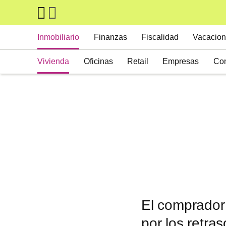
Skip to main content
Main navigation
Inmobiliario
Finanzas
Fiscalidad
Vacacion
Vivienda
Oficinas
Retail
Empresas
Con
Suelos
Activos alternativos
El comprador
por los retras