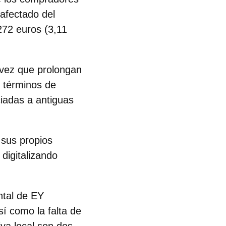
afectado del
272 euros (3,11
 vez que prolongan
n términos de
iadas a antiguas
 sus propios
digitalizando
ntal de EY
sí como la falta de
iva local son dos