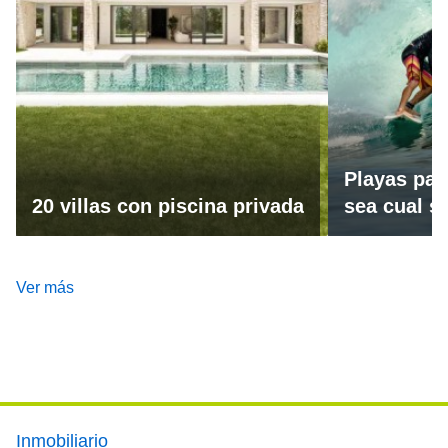
Playas par
20 villas con piscina privada
sea cual se
Ver más
Footer main menu
Inmobiliario