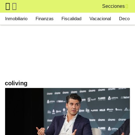
Skip to main content
Secciones
Main navigation
Inmobiliario
Finanzas
Fiscalidad
Vacacional
Deco
coliving