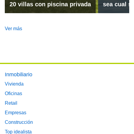
20 villas con piscina privada
sea cual se
Ver más
Footer main menu
Inmobiliario
Vivienda
Oficinas
Retail
Empresas
Construcción
Top idealista