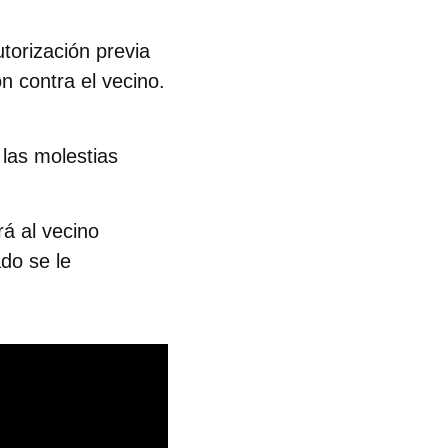
utorización previa
ón
contra el vecino.
 las molestias
rá al vecino
do se le