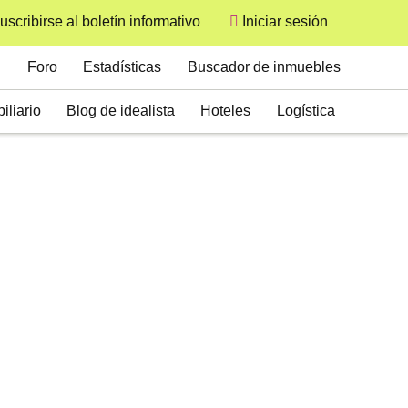
uscribirse al boletín informativo
Iniciar sesión
User
Secondary
Foro
Estadísticas
Buscador de inmuebles
iliario
Blog de idealista
Hoteles
Logística