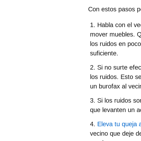
Con estos pasos po
Habla
con el ve
mover muebles. Qu
los ruidos en poco
suficiente.
Si no surte efe
los ruidos. Esto s
un
burofax
al vec
Si los ruidos s
que levanten un a
Eleva tu queja 
vecino que deje d