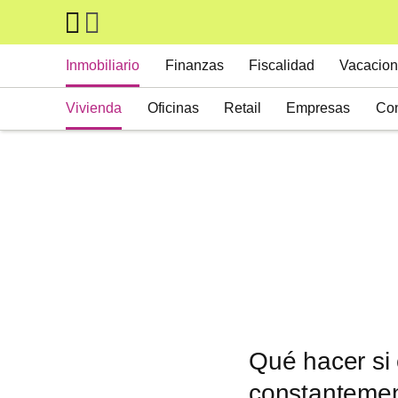
Skip to main content
Main navigation
Inmobiliario
Finanzas
Fiscalidad
Vacacion
Vivienda
Oficinas
Retail
Empresas
Con
Suelos
Activos alternativos
Qué hacer si 
constanteme