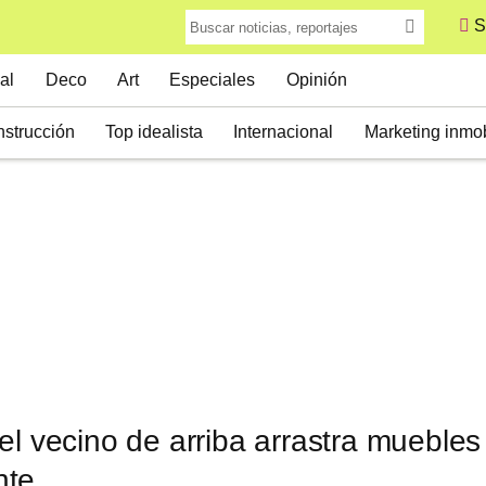
S
al
Deco
Art
Especiales
Opinión
strucción
Top idealista
Internacional
Marketing inmob
el vecino de arriba arrastra muebles
nte