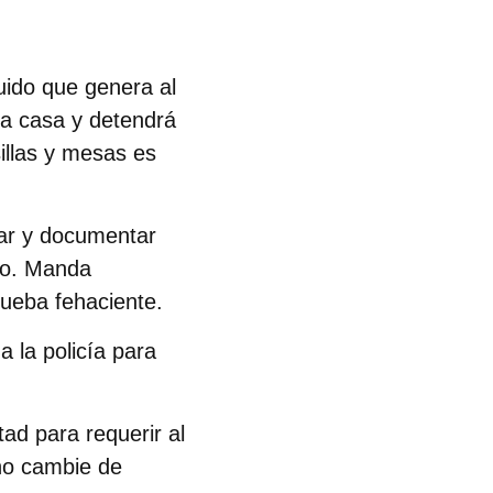
uido que genera al
a casa y detendrá
sillas y mesas es
ar y documentar
cio. Manda
rueba fehaciente.
a la policía
para
stad para
requerir al
 no cambie de