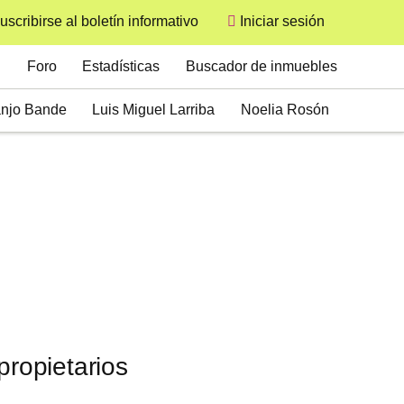
uscribirse al boletín informativo
Iniciar sesión
User
Secondary
Foro
Estadísticas
Buscador de inmuebles
njo Bande
Luis Miguel Larriba
Noelia Rosón
ffrey Sújar
Ignacio Ortiz
José Ramón Zurdo
n Iturriaga
Mónica Sentieri
Natalia Tova
Marcos Sánchez Foncueva
propietarios