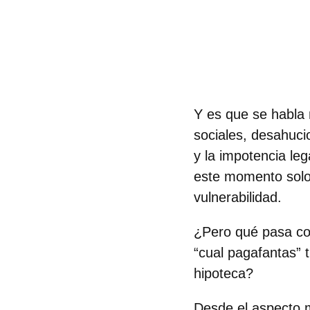
Y es que se habla 
sociales, desahuc
y la impotencia leg
este momento solo 
vulnerabilidad.
¿Pero qué pasa con 
“cual pagafantas” 
hipoteca?
Desde el aspecto me