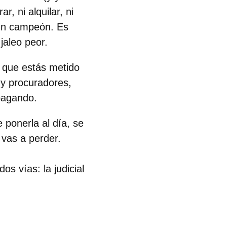
, ni alquilar, ni
 un campeón. Es
jaleo peor.
 que estás metido
 y procuradores,
 pagando.
e ponerla al día, se
o vas a perder.
s vías: la judicial