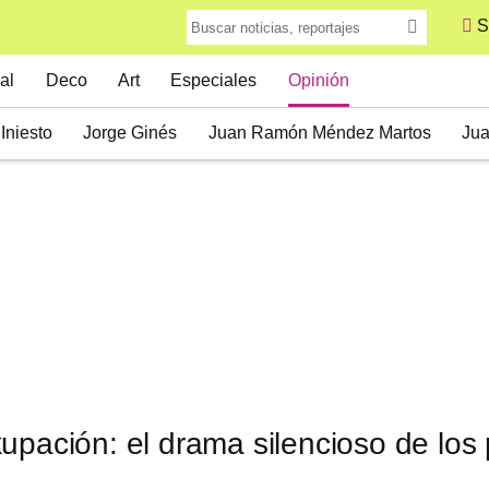
S
al
Deco
Art
Especiales
Opinión
Iniesto
Jorge Ginés
Juan Ramón Méndez Martos
Jua
Mariano Fuentes
Juanjo Bueno
Carmen Panadero
Je
ribio
Alexander Vaughan
Miguel Córdoba
José Ramó
José Barta
Carlos Pérez-Baz
Isabel Alonso de Armas
upación: el drama silencioso de los 