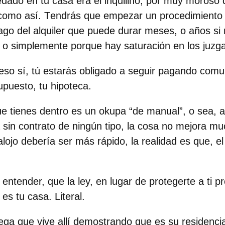
edado en tu casa era el inquilino, por muy moroso 
como así. T
endrás que empezar un procedimiento j
go del alquiler
que puede durar meses, o años si 
e o simplemente porque hay saturación en los juz
eso sí, tú estarás obligado a seguir pagando comu
upuesto, tu hipoteca.
que tienes dentro es un okupa “de manual”, o sea, 
a sin contrato de ningún tipo, la cosa no mejora m
lojo debería ser más rápido, la realidad es que, e
tender, que la ley, en lugar de protegerte a ti pr
 es tu casa. Literal.
lega que vive allí demostrando que es su residenci