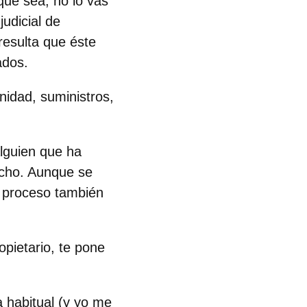
que sea, no lo vas
udicial de
resulta que éste
gados.
nidad, suministros,
alguien que ha
ucho. Aunque se
l proceso también
opietario, te pone
a habitual (y yo me