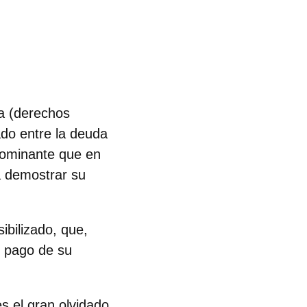
a (derechos
ado
entre la deuda
 dominante que en
a demostrar su
ibilizado, que,
l pago de su
es el gran olvidado.