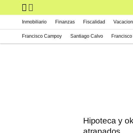
Skip to main content
Main navigation
Inmobiliario
Finanzas
Fiscalidad
Vacacion
Francisco Campoy
Santiago Calvo
Francisco 
Nuno Antunes
Patricia Aragón
Luis Corral
Mikel Echavarren
Carmen Giménez
Beatriz To
José María Salcedo
Joaquín López-Chicheri
Hipoteca y ok
atrapados