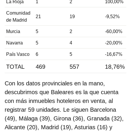
La Rioja
1
2
100,00%
Comunidad
21
19
-9,52%
de Madrid
Murcia
5
2
-60,00%
Navarra
5
4
-20,00%
País Vasco
6
5
-16,67%
TOTAL
469
557
18,76%
Con los datos provinciales en la mano,
descubrimos que
Baleares es la que cuenta
con más inmuebles hoteleros en venta, al
registrar 59 unidades
. Le siguen
Barcelona
(49),
Málaga
(39),
Girona
(36),
Granada
(32),
Alicante (20), Madrid (19), Asturias (16) y