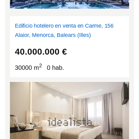
Edificio hotelero en venta en Carme, 156
Alaior, Menorca, Balears (Illes)
39.9496
4.11045
40.000.000
€
2
30000 m
0 hab.