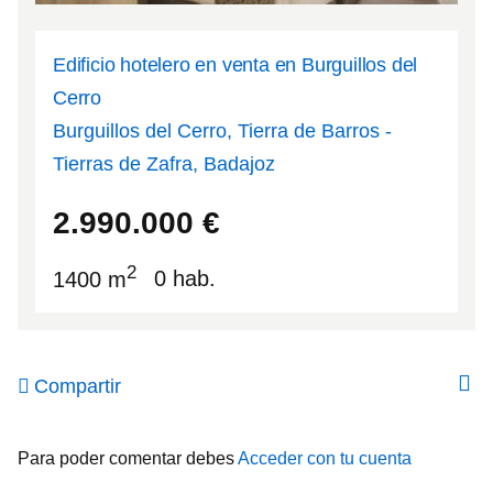
Edificio hotelero en venta en Burguillos del
Cerro
Burguillos del Cerro, Tierra de Barros -
Tierras de Zafra, Badajoz
38.3574
-6.53131
2.990.000
€
2
1400 m
0 hab.
Compartir
Para poder comentar debes
Acceder con tu cuenta