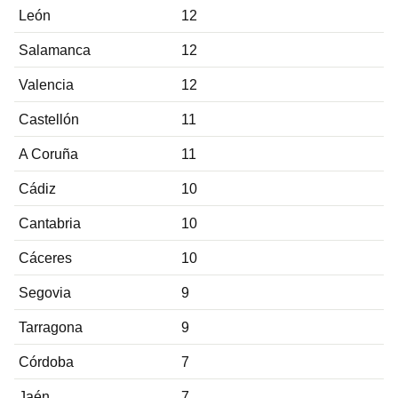
León
12
Salamanca
12
Valencia
12
Castellón
11
A Coruña
11
Cádiz
10
Cantabria
10
Cáceres
10
Segovia
9
Tarragona
9
Córdoba
7
Jaén
7