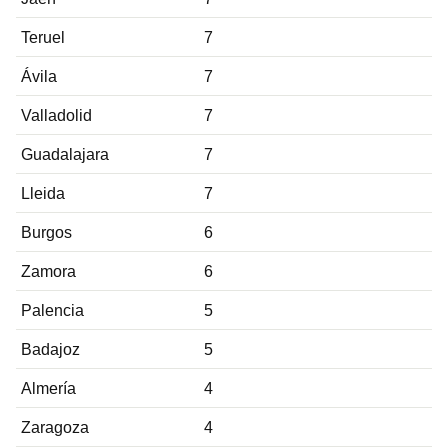
Teruel
7
Ávila
7
Valladolid
7
Guadalajara
7
Lleida
7
Burgos
6
Zamora
6
Palencia
5
Badajoz
5
Almería
4
Zaragoza
4