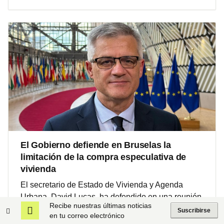
El Gobierno defiende en Bruselas la
limitación de la compra especulativa de
vivienda
El secretario de Estado de Vivienda y Agenda
Urbana, David Lucas, ha defendido en una reunión
Recibe nuestras últimas noticias
informal de los responsables de Vivienda
Suscribirse
en tu correo electrónico
celebrada en Bruselas la limitación de la compra