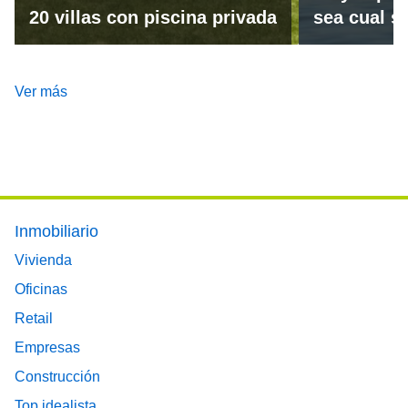
20 villas con piscina privada
sea cual se
Ver más
Footer main menu
Inmobiliario
Vivienda
Oficinas
Retail
Empresas
Construcción
Top idealista