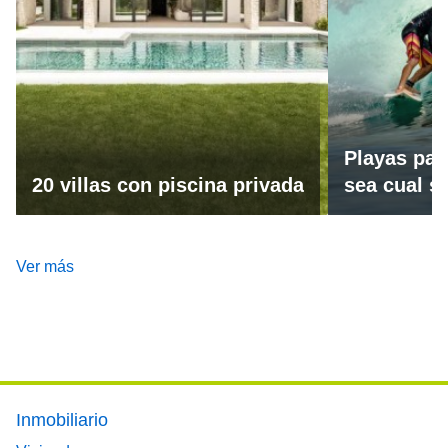
Playas par
20 villas con piscina privada
sea cual se
Ver más
Footer main menu
Inmobiliario