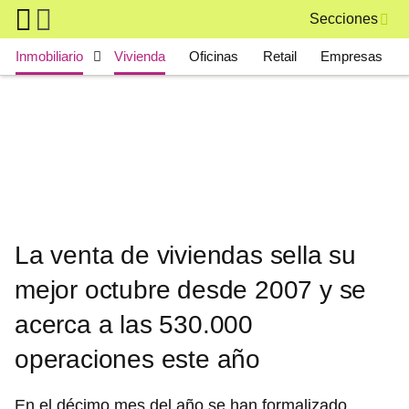
Skip to main content
Secciones
Main navigation
Inmobiliario
Vivienda
Oficinas
Retail
Empresas
La venta de viviendas sella su
mejor octubre desde 2007 y se
acerca a las 530.000
operaciones este año
En el décimo mes del año se han formalizado