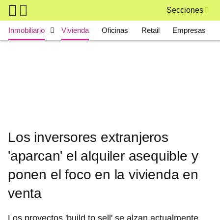
Skip to main content
Secciones
Main navigation
Inmobiliario
Vivienda
Oficinas
Retail
Empresas
Los inversores extranjeros
'aparcan' el alquiler asequible y
ponen el foco en la vivienda en
venta
Los proyectos 'build to sell' se alzan actualmente