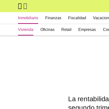
Skip to main content
Main navigation
Inmobiliario
Finanzas
Fiscalidad
Vacacion
Vivienda
Oficinas
Retail
Empresas
Con
Suelos
Activos alternativos
La rentabilid
segundo trim