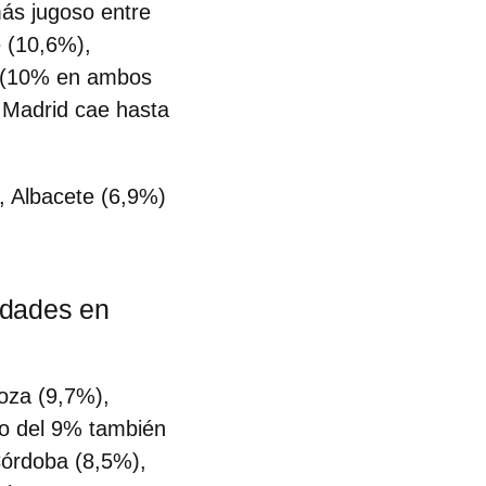
más jugoso entre
e (10,6%),
o (10% en ambos
n Madrid cae hasta
, Albacete (6,9%)
lidades en
goza (9,7%),
jo del 9% también
Córdoba (8,5%),