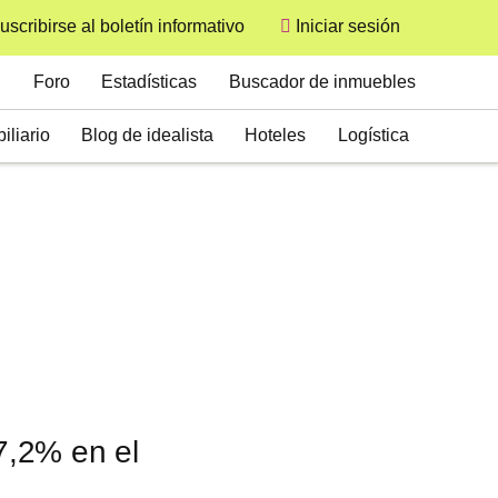
uscribirse al boletín informativo
Iniciar sesión
User
Secondary
Foro
Estadísticas
Buscador de inmuebles
iliario
Blog de idealista
Hoteles
Logística
 7,2% en el