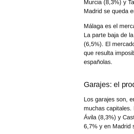
Murcia (8,3%) y Ta
Madrid se queda e
Málaga es el merca
La parte baja de l
(6,5%). El mercado
que resulta imposib
españolas.
Garajes: el pr
Los garajes son, e
muchas capitales. 
Ávila (8,3%) y Cast
6,7% y en Madrid 