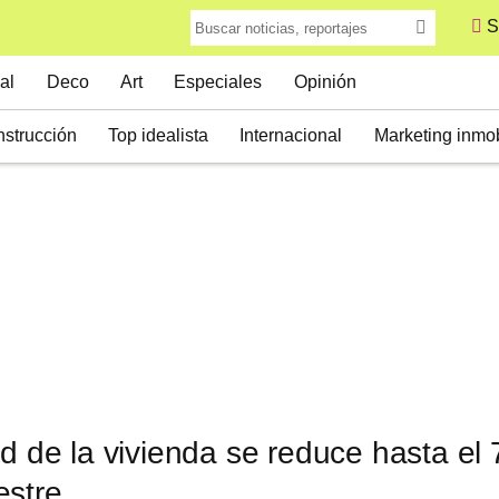
S
al
Deco
Art
Especiales
Opinión
strucción
Top idealista
Internacional
Marketing inmob
ad de la vivienda se reduce hasta el
estre