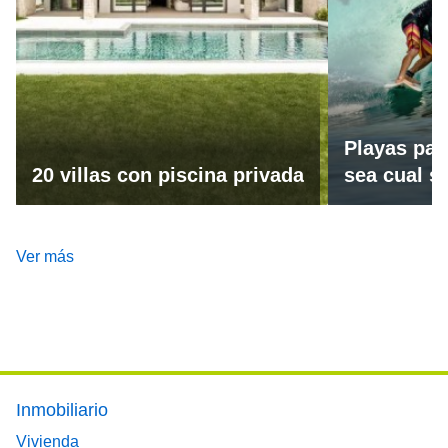
Playas par
20 villas con piscina privada
sea cual se
Ver más
Footer main menu
Inmobiliario
Vivienda