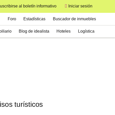
uscribirse al boletín informativo
Iniciar sesión
User
Secondary
Foro
Estadísticas
Buscador de inmuebles
iliario
Blog de idealista
Hoteles
Logística
sos turísticos