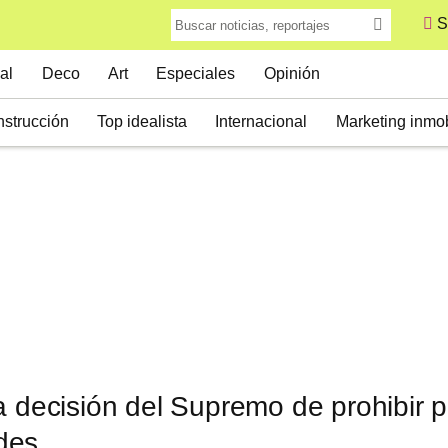
S
al
Deco
Art
Especiales
Opinión
strucción
Top idealista
Internacional
Marketing inmob
a decisión del Supremo de prohibir pi
des