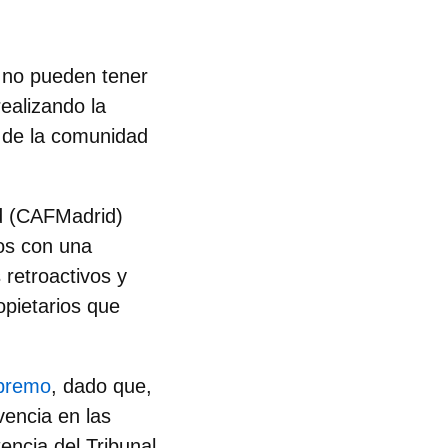
 no pueden tener
realizando la
o de la comunidad
d
(CAFMadrid)
ios con una
s retroactivos y
opietarios que
upremo
, dado que,
vencia en las
encia del Tribunal