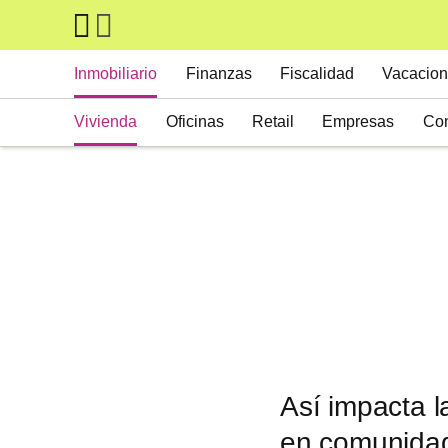
Skip to main content
Main navigation
Inmobiliario
Finanzas
Fiscalidad
Vacacion
Vivienda
Oficinas
Retail
Empresas
Con
Suelos
Activos alternativos
Así impacta l
en comunida