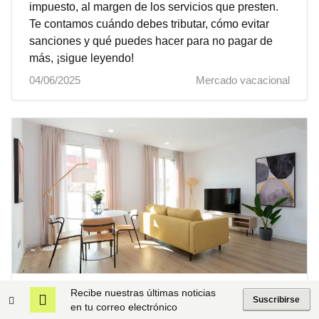
impuesto, al margen de los servicios que presten.
Te contamos cuándo debes tributar, cómo evitar
sanciones y qué puedes hacer para no pagar de
más, ¡sigue leyendo!
04/06/2025
Mercado vacacional
El 1 de julio arranca el registro de
Recibe nuestras últimas noticias
Suscribirse
en tu correo electrónico
alquileres de corta duración