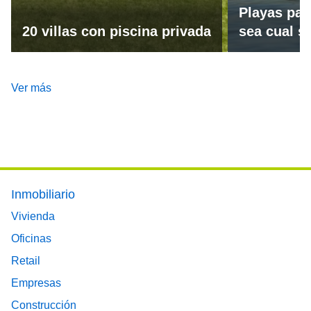
Playas par
20 villas con piscina privada
sea cual se
Ver más
Footer main menu
Inmobiliario
Vivienda
Oficinas
Retail
Empresas
Construcción