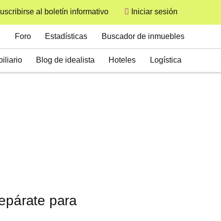
uscribirse al boletín informativo
Iniciar sesión
User
Secondary
Foro
Estadísticas
Buscador de inmuebles
iliario
Blog de idealista
Hoteles
Logística
repárate para