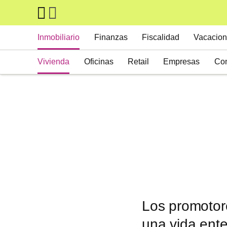
Skip to main content
Main navigation
Inmobiliario
Finanzas
Fiscalidad
Vacacion
Vivienda
Oficinas
Retail
Empresas
Con
Suelos
Activos alternativos
Los promotore
una vida ent