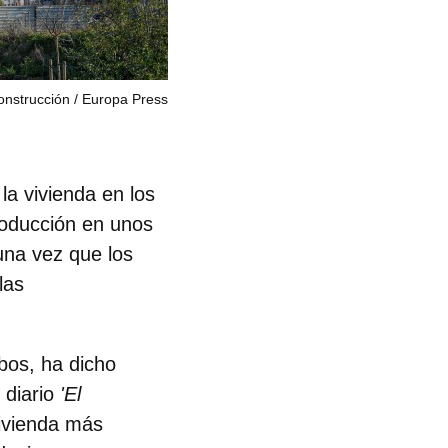
onstrucción
Europa Press
la vivienda en los
roducción en unos
una vez que los
las
obos
, ha dicho
 diario
'El
ivienda más