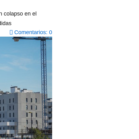
n colapso en el
didas
Comentarios: 0