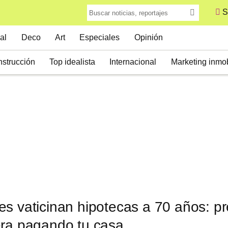
S
al
Deco
Art
Especiales
Opinión
strucción
Top idealista
Internacional
Marketing inmob
s vaticinan hipotecas a 70 años: p
era pagando tu casa