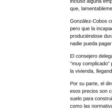
incluso alguna em
que, lamentablemen
González-Cobos cr
pero que la incapa
produciéndose dur
nadie pueda pagar
El
consejero deleg
"muy complicado" p
la vivienda, llegan
Por su parte, el
di
esos precios son c
suelo para constru
como las normativa