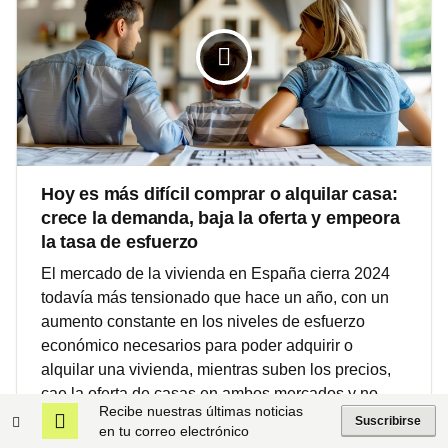
Hoy es más difícil comprar o alquilar casa:
crece la demanda, baja la oferta y empeora
la tasa de esfuerzo
El mercado de la vivienda en España cierra 2024
todavía más tensionado que hace un año, con un
aumento constante en los niveles de esfuerzo
económico necesarios para poder adquirir o
alquilar una vivienda, mientras suben los precios,
cae la oferta de casas en ambos mercados y no
Recibe nuestras últimas noticias
para de crecer la demanda. Analizamos los últimos
Suscribirse
en tu correo electrónico
informes de idealista sobre stock, demanda