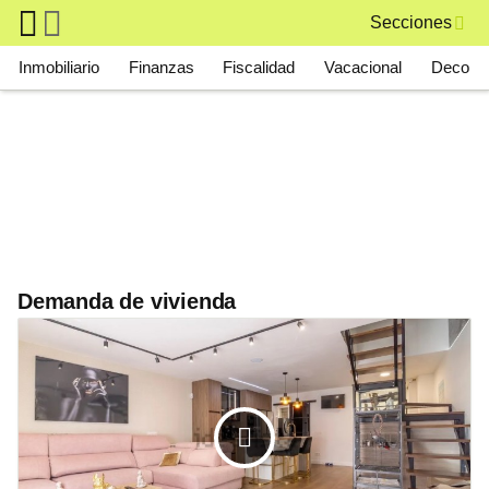
Skip to main content
Secciones
Main navigation
Inmobiliario
Finanzas
Fiscalidad
Vacacional
Deco
Demanda de vivienda