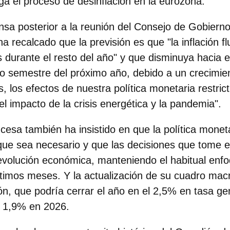
 el proceso de desinflación en la eurozona.
nsa posterior a la reunión del Consejo de Gobierno
a recalcado que la previsión es que "la inflación f
s durante el resto del año" y que disminuya hacia e
o semestre del próximo año, debido a un crecimie
s, los efectos de nuestra política monetaria restrict
l impacto de la crisis energética y la pandemia".
esa también ha insistido en que la política monetar
que sea necesario y que las decisiones que tome e
evolución económica, manteniendo el habitual enf
últimos meses. Y la actualización de su cuadro macr
ción, que podría cerrar el año en el 2,5% en tasa gen
l 1,9% en 2026.