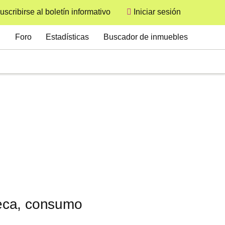
uscribirse al boletín informativo
Iniciar sesión
User
Secondary
Foro
Estadísticas
Buscador de inmuebles
oteca, consumo