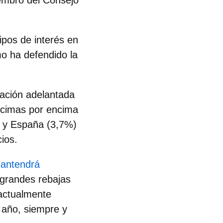
iembro del Consejo
tipos de interés en
o ha defendido la
flación adelantada
écimas por encima
) y España (3,7%)
cios.
mantendrá
 grandes rebajas
 actualmente
 año, siempre y