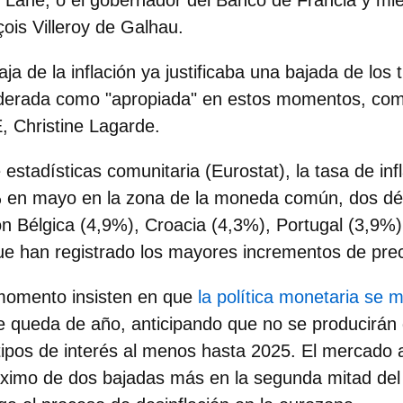
ilip Lane; o el gobernador del Banco de Francia y m
ois Villeroy de Galhau.
aja de la inflación ya justificaba una bajada de los 
iderada como "apropiada" en estos momentos, com
, Christine Lagarde.
e estadísticas comunitaria (Eurostat),
la tasa de in
6% en mayo
en la zona de la moneda común, dos d
con Bélgica (4,9%), Croacia (4,3%), Portugal (3,9%
ue han registrado los mayores incrementos de pre
momento insisten en que
la política monetaria se 
e queda de año, anticipando que no se producirán
 tipos de interés al menos hasta 2025. El mercado
ximo de dos bajadas más en la segunda mitad del