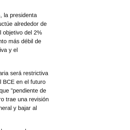
, la presidenta
luctúe alrededor de
l objetivo del 2%
nto más débil de
iva y el
ia será restrictiva
l BCE en el futuro
oque "pendiente de
o trae una revisión
eral y bajar al