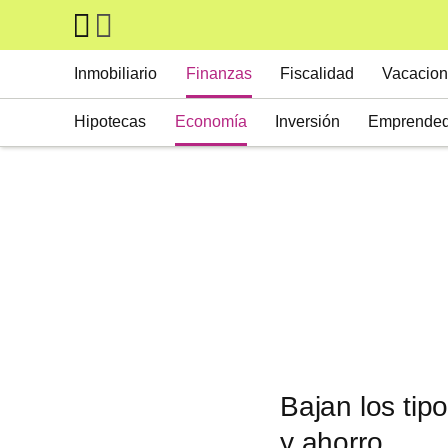
Skip to main content
Main navigation
Inmobiliario
Finanzas
Fiscalidad
Vacacion
Hipotecas
Economía
Inversión
Emprended
Bajan los tip
y ahorro