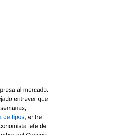
orpresa al mercado.
ejado entrever que
s semanas,
 de tipos
, entre
economista jefe de