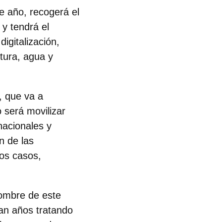
te año,
recogerá el
y tendrá el
digitalización,
uctura, agua y
, que va a
o será movilizar
nacionales y
n de las
dos casos,
nombre de este
van años tratando