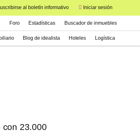
uscribirse al boletín informativo
Iniciar sesión
User
Secondary
Foro
Estadísticas
Buscador de inmuebles
iliario
Blog de idealista
Hoteles
Logística
o con 23.000