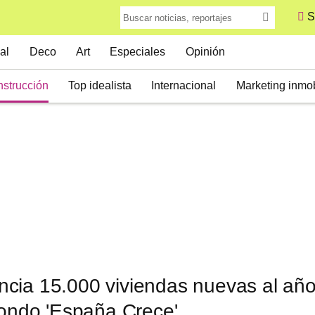
S
al
Deco
Art
Especiales
Opinión
strucción
Top idealista
Internacional
Marketing inmob
cia 15.000 viviendas nuevas al añ
fondo 'España Crece'