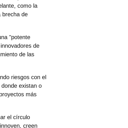
elante, como la
a brecha de
una "potente
 innovadores de
imiento de las
ndo riesgos con el
í donde existan o
 proyectos más
r el círculo
 innoven, creen