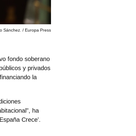
ro Sánchez.
Europa Press
evo fondo soberano
públicos y privados
 financiando la
diciones
abitacional
", ha
'España Crece'.