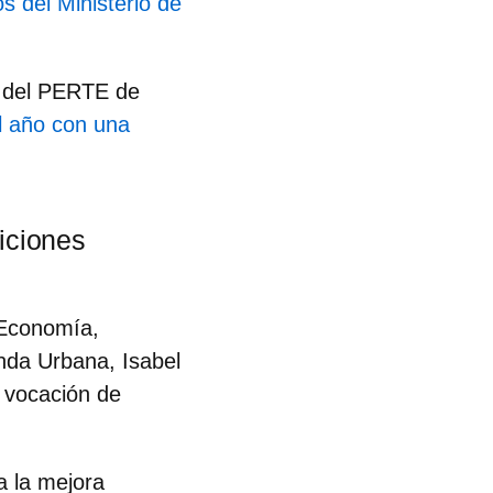
s del Ministerio de
io del PERTE de
al año con una
iciones
 Economía,
nda Urbana, Isabel
 vocación de
a la mejora