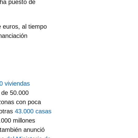
 ha puesto de
e euros
, al tiempo
inanciación
0 viviendas
 de 50.000
 zonas con poca
otras
43.000 casas
.000 millones
3 también anunció