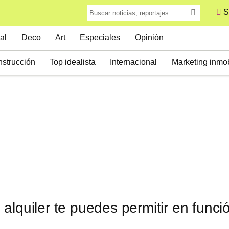
S
al
Deco
Art
Especiales
Opinión
strucción
Top idealista
Internacional
Marketing inmob
alquiler te puedes permitir en funci