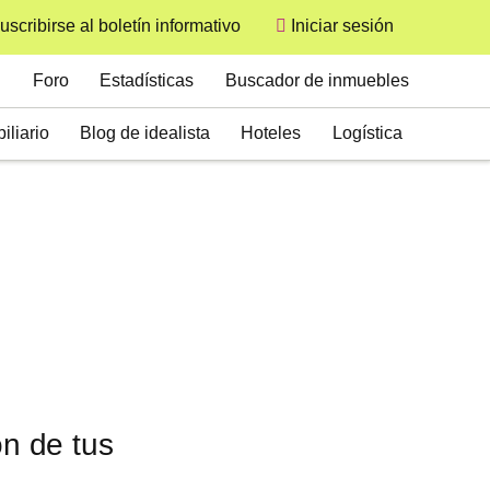
uscribirse al boletín informativo
Iniciar sesión
User
Secondary
Foro
Estadísticas
Buscador de inmuebles
iliario
Blog de idealista
Hoteles
Logística
ón de tus