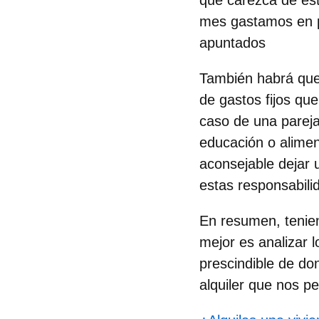
que carezca de est
mes gastamos en pa
apuntados
También habrá que 
de gastos fijos qu
caso de una parej
educación o alimen
aconsejable dejar 
estas responsabili
En resumen,
tenie
mejor es analizar 
prescindible de do
alquiler que nos pe