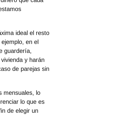
l dinero que cada
 estamos
xima ideal el
resto
 ejemplo, en el
e guardería,
 vivienda y harán
aso de parejas sin
s mensuales, lo
renciar lo que es
in de elegir un