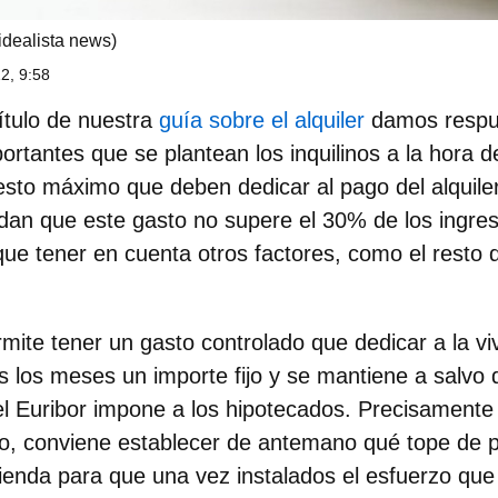
idealista news)
2, 9:58
ítulo de nuestra
guía sobre el alquiler
damos respue
rtantes que se plantean los inquilinos a la hora de
esto máximo que deben dedicar al pago del alquile
dan que este gasto no supere el 30%
de los ingres
ue tener en cuenta otros factores, como el resto d
ermite tener un gasto controlado que dedicar a la v
s los meses un importe fijo y se mantiene a salvo 
l Euribor impone a los hipotecados. Precisamente 
io,
conviene establecer de antemano qué tope de pre
vienda
para que una vez instalados el esfuerzo qu