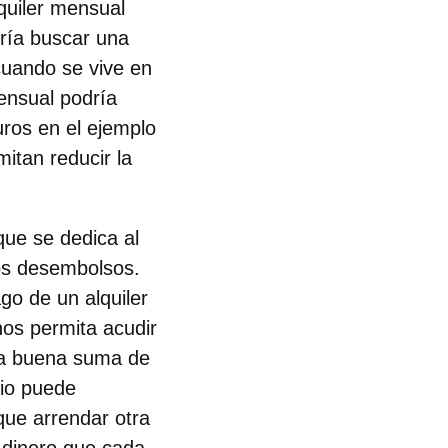
quiler mensual
ría buscar una
cuando se vive en
ensual podría
uros en el ejemplo
itan reducir la
que se dedica al
ros desembolsos.
o de un alquiler
nos permita acudir
na buena suma de
sio
puede
ue arrendar otra