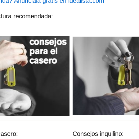
nda? Anúnciala gratis en idealista.com
ctura recomendada:
casero:
Consejos inquilino: