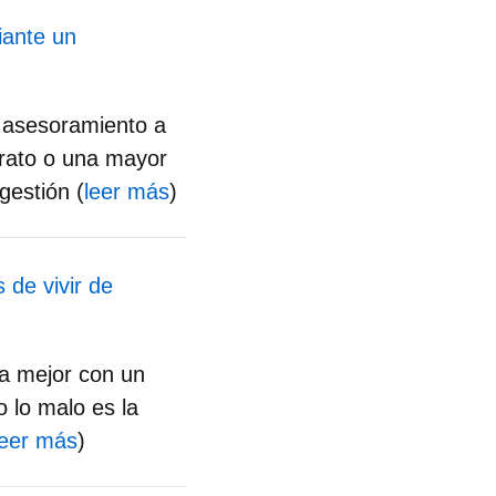
iante un
l asesoramiento a
trato o una mayor
gestión (
leer más
)
 de vivir de
sa mejor con un
 lo malo es la
leer más
)