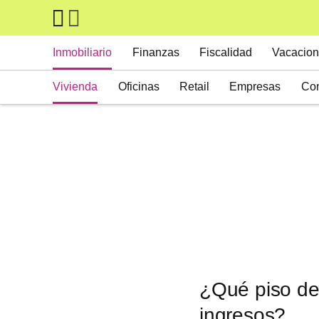
Skip to main content
Main navigation
Inmobiliario
Finanzas
Fiscalidad
Vacacion
Vivienda
Oficinas
Retail
Empresas
Con
Suelos
Activos alternativos
¿Qué piso de 
ingresos?