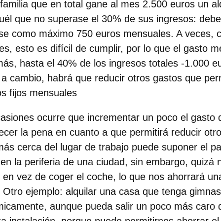
familia que en total gane al mes 2.500 euros
un al
uél que no superase el 30% de sus ingresos: debe
ase
como máximo 750 euros mensuales
. A veces, 
es, esto es difícil de cumplir, por lo que
el gasto m
más, hasta el 40%
de los ingresos totales -1.000 e
 a cambio, habrá que reducir otros gastos
que perm
os fijos mensuales
asiones ocurre que incrementar un poco el gasto 
ecer la pena
en cuanto a que permitirá reducir ot
más cerca del lugar de trabajo
puede suponer el pag
 en la periferia de una ciudad, sin embargo,
quizá 
 en vez de coger el coche
, lo que nos ahorrará u
. Otro ejemplo:
alquilar una casa que tenga gimna
camente, aunque pueda salir un poco más caro q