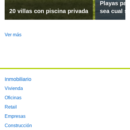
Playas par
20 villas con piscina privada
sea cual se
Ver más
Footer main menu
Inmobiliario
Vivienda
Oficinas
Retail
Empresas
Construcción