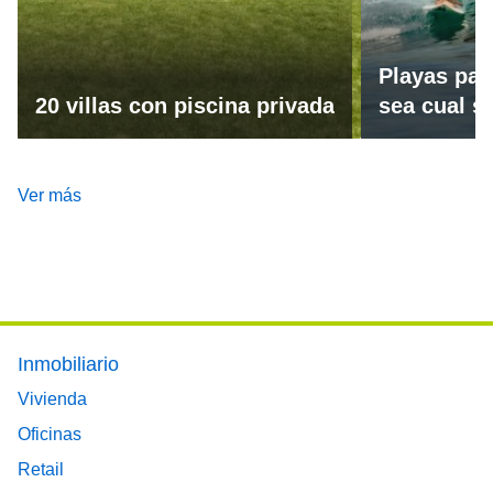
Playas par
20 villas con piscina privada
sea cual se
Ver más
Footer main menu
Inmobiliario
Vivienda
Oficinas
Retail