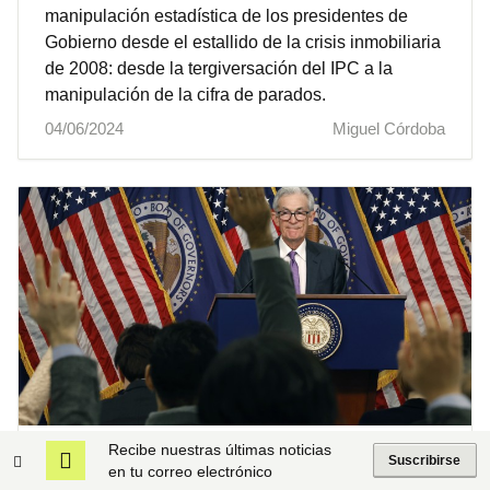
manipulación estadística de los presidentes de
Gobierno desde el estallido de la crisis inmobiliaria
de 2008: desde la tergiversación del IPC a la
manipulación de la cifra de parados.
04/06/2024
Miguel Córdoba
Recibe nuestras últimas noticias
El IPC de EEUU repunta tres décimas en
Suscribirse
en tu correo electrónico
marzo y aleja la posibilidad de recortes de