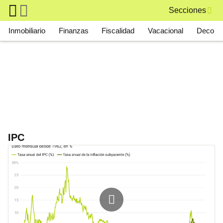
Skip to main content
Secciones
Main navigation
Inmobiliario
Finanzas
Fiscalidad
Vacacional
Deco
IPC