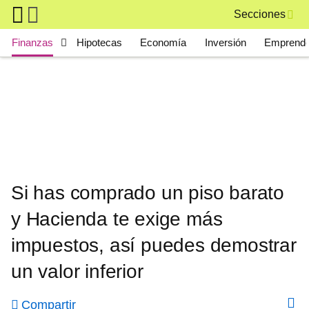
Skip to main content
Secciones
Main navigation
Finanzas
Hipotecas
Economía
Inversión
Emprende
Si has comprado un piso barato
y Hacienda te exige más
impuestos, así puedes demostrar
un valor inferior
Compartir