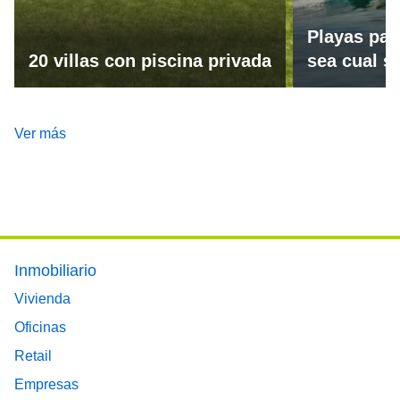
Playas par
20 villas con piscina privada
sea cual se
Ver más
Footer main menu
Inmobiliario
Vivienda
Oficinas
Retail
Empresas