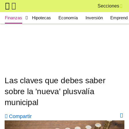
Skip to main content
Secciones
Main navigation
Finanzas
Hipotecas
Economía
Inversión
Emprende
Las claves que debes saber
sobre la 'nueva' plusvalía
municipal
Compartir