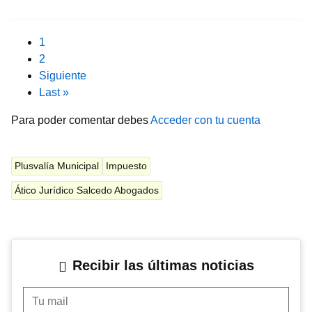
Pagination
Current page
1
Page
2
Next page
Siguiente
Last page
Last »
Para poder comentar debes
Acceder con tu cuenta
Plusvalía Municipal
Impuesto
Ático Jurídico Salcedo Abogados
Recibir las últimas noticias
Tu mail