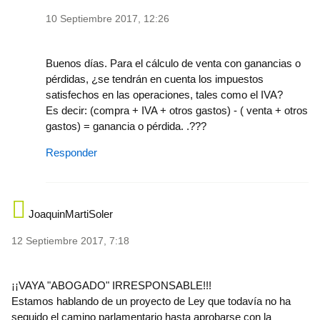
10 Septiembre 2017, 12:26
In reply to
Cuando reformen ese impuesto,
by
fp_torralba
Buenos días. Para el cálculo de venta con ganancias o
pérdidas, ¿se tendrán en cuenta los impuestos
satisfechos en las operaciones, tales como el IVA?
Es decir: (compra + IVA + otros gastos) - ( venta + otros
gastos) = ganancia o pérdida. .???
Responder
JoaquinMartiSoler
12 Septiembre 2017, 7:18
¡¡VAYA "ABOGADO" IRRESPONSABLE!!!
Estamos hablando de un proyecto de Ley que todavía no ha
seguido el camino parlamentario hasta aprobarse con la