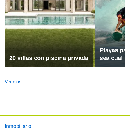
Playas par
20 villas con piscina privada
sea cual se
Ver más
Footer main menu
Inmobiliario