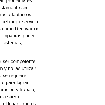
gran problema es
ectamente sin
mos adaptarnos,
del mejor servicio.
os como Renovación
s compañías ponen
, sistemas,
er ser competente
n y no las utiliza?
o se requiere
to para lograr
ración y trabajo,
 la suerte
 el lugar exacto al