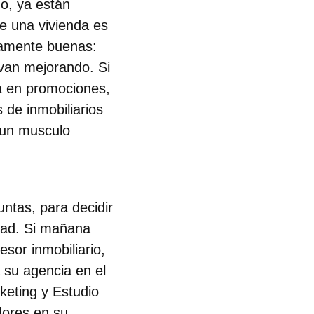
o, ya están
e una vivienda es
damente buenas:
 van mejorando. Si
a en promociones,
 de inmobiliarios
 un musculo
untas, para decidir
dad. Si mañana
sor inmobiliario,
 su agencia en el
keting y Estudio
dores en su