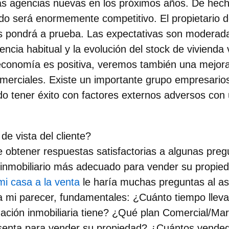
as agencias nuevas en los próximos años. De hech
do será enormemente competitivo. El propietario d
s pondrá a prueba. Las expectativas son modera
encia habitual y la evolución del stock de vivienda
 economía es positiva, veremos también una mejor
omerciales. Existe un importante grupo empresarios
o tener éxito con factores externos adversos con
de vista del cliente?
e obtener respuestas satisfactorias a algunas preg
 inmobiliario más adecuado para vender su propie
mi casa a la venta
le haría muchas preguntas al ase
 a mi parecer, fundamentales: ¿Cuánto tiempo lleva
ción inmobiliaria tiene? ¿Qué plan Comercial/Mar
senta para vender su propiedad? ¿Cuántos vende