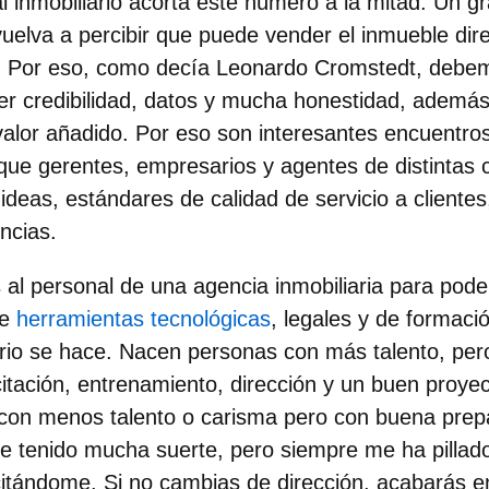
l inmobiliario acorta este número a la mitad. Un 
 vuelva a percibir que puede vender el inmueble dir
. Por eso, como decía Leonardo Cromstedt, debe
er credibilidad, datos y mucha honestidad, además 
alor añadido. Por eso son interesantes encuentr
s que gerentes, empresarios y agentes de distinta
ideas, estándares de calidad de servicio a clientes
encias.
al personal de una agencia inmobiliaria para pod
ce
herramientas tecnológicas
, legales y de formació
ario se hace. Nacen personas con más talento, per
itación, entrenamiento, dirección y un buen proyec
con menos talento o carisma pero con buena prepa
He tenido mucha suerte, pero siempre me ha pillado
itándome. Si no cambias de dirección, acabarás en