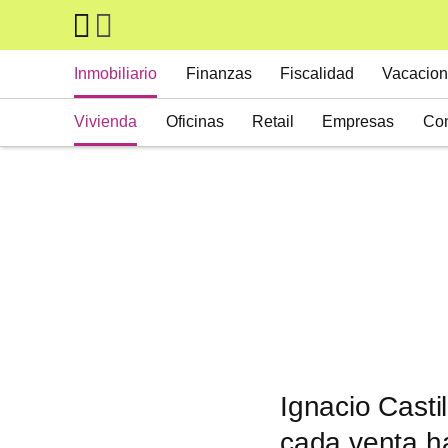
Skip to main content
Main navigation
Inmobiliario
Finanzas
Fiscalidad
Vacacion
Vivienda
Oficinas
Retail
Empresas
Con
Suelos
Activos alternativos
Ignacio Castil
cada venta h