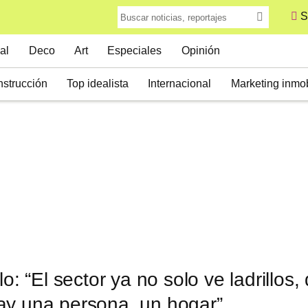
S
al
Deco
Art
Especiales
Opinión
strucción
Top idealista
Internacional
Marketing inmob
lo: “El sector ya no solo ve ladrillos,
ay una persona, un hogar”