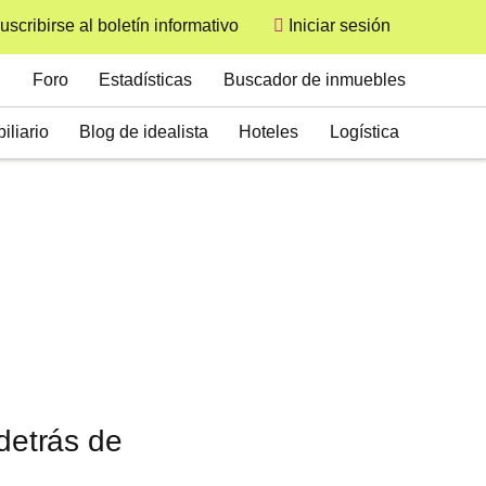
uscribirse al boletín informativo
Iniciar sesión
User
Secondary
Foro
Estadísticas
Buscador de inmuebles
iliario
Blog de idealista
Hoteles
Logística
 detrás de