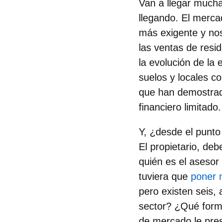
Van a llegar much
llegando. El merca
más exigente y no
las ventas de resid
la evolución de la
suelos y locales c
que han demostrad
financiero limitado.
Y, ¿desde el punto 
El propietario, deb
quién es el asesor
tuviera que
poner 
pero existen seis,
sector? ¿Qué forma
de mercado le pre