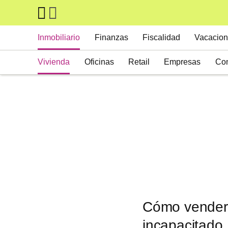
Skip to main content
Main navigation
Inmobiliario
Finanzas
Fiscalidad
Vacacion
Vivienda
Oficinas
Retail
Empresas
Con
Suelos
Activos alternativos
Cómo vender 
incapacitado