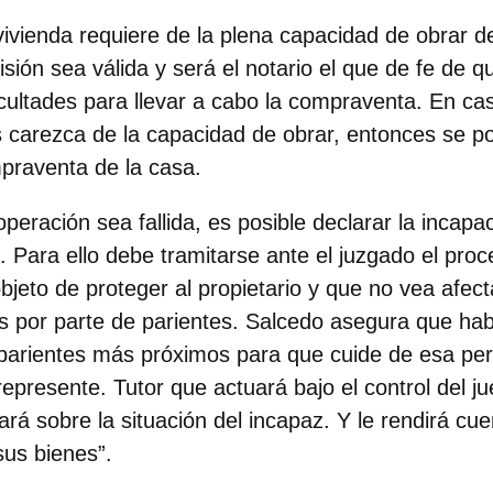
vivienda requiere de la plena capacidad de obrar d
sión sea válida y será el notario el que de fe de q
cultades para llevar a cabo la compraventa. En ca
s carezca de la capacidad de obrar, entonces se p
mpraventa de la casa.
operación sea fallida, es posible declarar la incapa
o. Para ello debe tramitarse ante el juzgado el pro
objeto de proteger al propietario y que no vea afec
s por parte de parientes. Salcedo asegura que ha
 parientes más próximos para que cuide de esa per
represente. Tutor que actuará bajo el control del ju
rá sobre la situación del incapaz. Y le rendirá cue
sus bienes”.