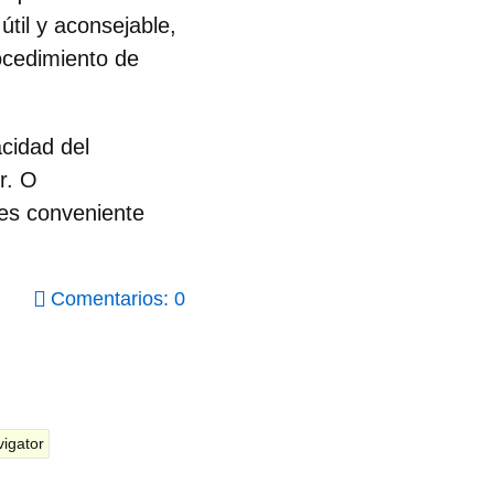
til y aconsejable,
ocedimiento de
acidad del
r. O
 es conveniente
.
Comentarios: 0
igator