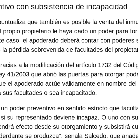
ntivo con subsistencia de incapacidad
puntualiza que
también es posible la venta del inm
l propio propietario le haya dado un poder para for
te caso, el apoderado deberá contar con poderes s
 la pérdida sobrevenida de facultades del propietar
racias a la modificación del artículo 1732 del Código
ey 41/2003 que abrió las puertas para otorgar pod
que el apoderado actúe válidamente en nombre del
 sus facultades o sea incapacitado.
 un poder preventivo en sentido estricto que facul
si su representado deviene incapaz. O uno con su
endrá efecto desde su otorgamiento y subsistirá c
oderdante se produzca”, señala Salcedo, que añad