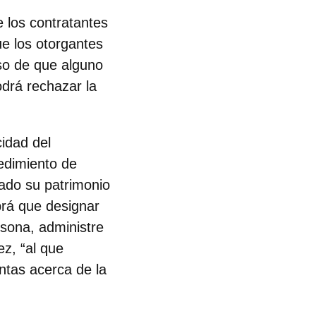
e los contratantes
ue los otorgantes
so de que alguno
odrá rechazar la
cidad del
cedimiento de
tado su patrimonio
brá que designar
sona, administre
ez, “al que
ntas acerca de la