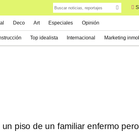
S
al
Deco
Art
Especiales
Opinión
strucción
Top idealista
Internacional
Marketing inmob
un piso de un familiar enfermo pero