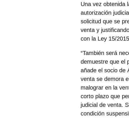
Una vez obtenida la
autorización judici
solicitud que se p
venta y justificand
con la Ley 15/2015 
“También será nece
demuestre que el p
añade el socio de Á
venta se demora en
malograr en la vent
corto plazo que pe
judicial de venta.
condición suspensi