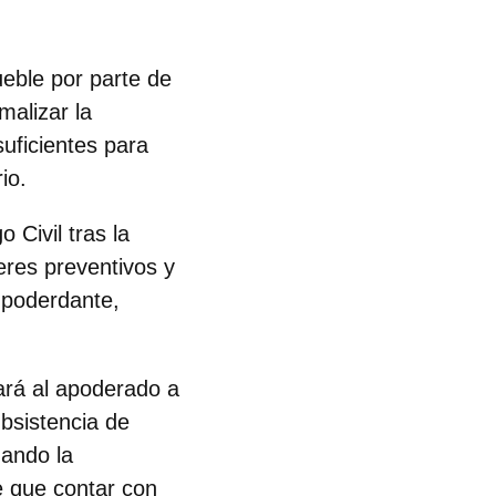
ueble por parte de
malizar la
uficientes para
io.
 Civil tras la
eres preventivos y
 poderdante,
tará al apoderado a
bsistencia de
uando la
e que contar con