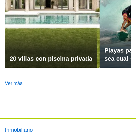
Playas par
20 villas con piscina privada
sea cual se
Ver más
Footer main menu
Inmobiliario