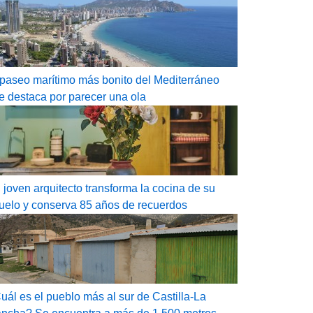
 paseo marítimo más bonito del Mediterráneo
e destaca por parecer una ola
 joven arquitecto transforma la cocina de su
uelo y conserva 85 años de recuerdos
uál es el pueblo más al sur de Castilla-La