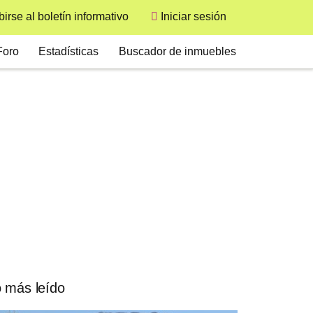
User
birse al boletín informativo
Iniciar sesión
econdary
Foro
Estadísticas
Buscador de inmuebles
 más leído