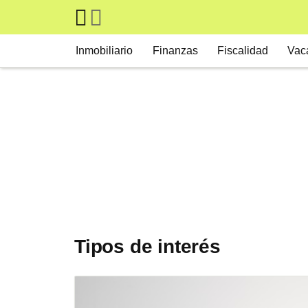
Skip to main content
Main navigation
Inmobiliario
Finanzas
Fiscalidad
Vac
Tipos de interés