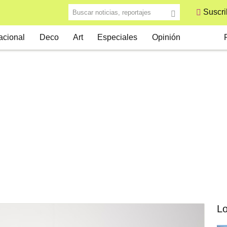
Buscar noticias, reportajes
Suscri
S
acional
Deco
Art
Especiales
Opinión
Lo