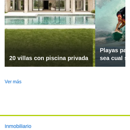
Playas par
20 villas con piscina privada
sea cual se
Ver más
Footer main menu
Inmobiliario