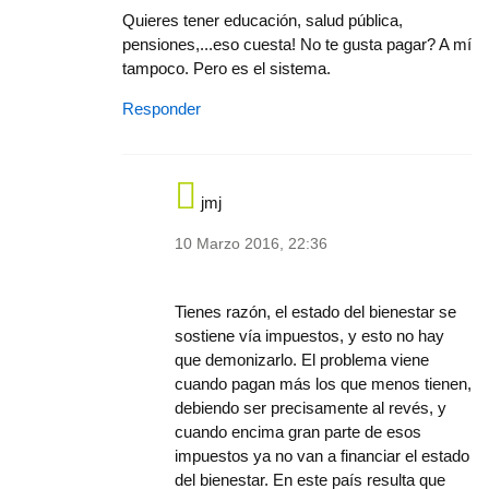
Quieres tener educación, salud pública,
pensiones,...eso cuesta! No te gusta pagar? A mí
tampoco. Pero es el sistema.
Responder
jmj
10 Marzo 2016, 22:36
In reply to
Quieres tener educación,
by
gond
Tienes razón, el estado del bienestar se
sostiene vía impuestos, y esto no hay
que demonizarlo. El problema viene
cuando pagan más los que menos tienen,
debiendo ser precisamente al revés, y
cuando encima gran parte de esos
impuestos ya no van a financiar el estado
del bienestar. En este país resulta que