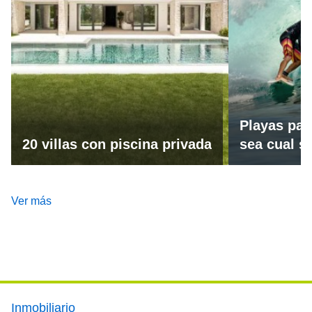
Playas par
20 villas con piscina privada
sea cual se
Ver más
Footer main menu
Inmobiliario