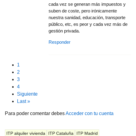
cada vez se generan más impuestos y
suben de coste, pero irónicamente
nuestra sanidad, educación, transporte
público, etc, es peor y cada vez más de
gestión privada.
Responder
Pagination
Current page
1
Page
2
Page
3
Page
4
Next page
Siguiente
Last page
Last »
Para poder comentar debes
Acceder con tu cuenta
ITP alquiler vivienda
ITP Cataluña
ITP Madrid