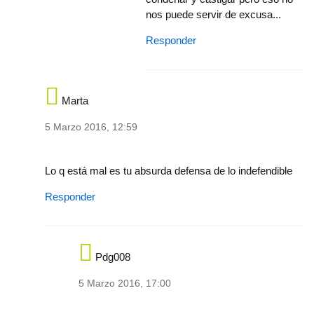
nos puede servir de excusa...
Responder
Marta
5 Marzo 2016, 12:59
In reply to
El titular y los comentarios
by
gondelpe-651-a61
Lo q está mal es tu absurda defensa de lo indefendible
Responder
Pdg008
5 Marzo 2016, 17:00
In reply to
Lo q está mal es tu absurda
by
marta.re