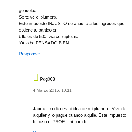
gondelpe
Se te vé el plumero.
Este impuesto INJUSTO se añadirá a los ingresos que
obtiene tu partido en
billetes de 500, vía corruptelas.
YA lo he PENSADO BIEN.
Responder
Pdg008
4 Marzo 2016, 19:11
In reply to
gondelpe
by
jaumepascual58-639
Jaume...no tienes ni idea de mi plumero. Vivo de
alquiler y lo pague cuando alquile. Este impuesto
lo puso el PSOE...mi partido!!