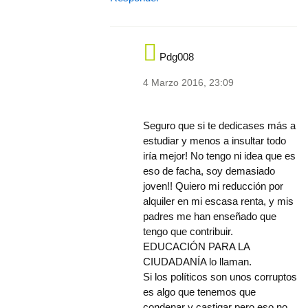
Pdg008
4 Marzo 2016, 23:09
In reply to
Tu partido PEPERO, eres
Seguro que si te dedicases más a
estudiar y menos a insultar todo
iría mejor! No tengo ni idea que es
eso de facha, soy demasiado
joven!! Quiero mi reducción por
alquiler en mi escasa renta, y mis
padres me han enseñado que
tengo que contribuir.
EDUCACIÓN PARA LA
CIUDADANÍA lo llaman.
Si los políticos son unos corruptos
es algo que tenemos que
condenar y castigar pero eso no