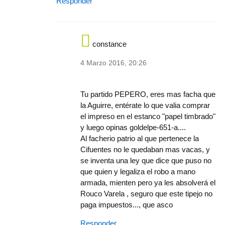
Responder
constance
4 Marzo 2016, 20:26
In reply to
Jaume...no tienes ni idea de
by
go
Tu partido PEPERO, eres mas facha que
la Aguirre, entérate lo que valia comprar
el impreso en el estanco "papel timbrado"
y luego opinas goldelpe-651-a....
Al facherio patrio al que pertenece la
Cifuentes no le quedaban mas vacas, y
se inventa una ley que dice que puso no
que quien y legaliza el robo a mano
armada, mienten pero ya les absolverá el
Rouco Varela , seguro que este tipejo no
paga impuestos..., que asco
Responder