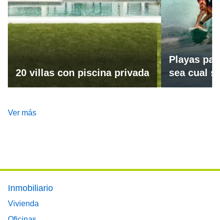
Playas par
20 villas con piscina privada
sea cual se
Ver más
Footer main menu
Inmobiliario
Vivienda
Oficinas